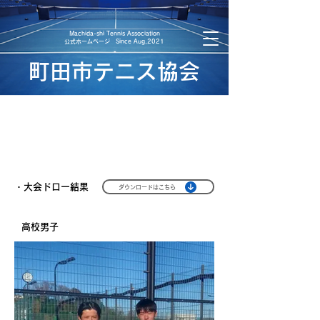
​Machida-shi Tennis Association
​公式ホームページ Since Aug,2021
町田市テニス協会
2023年度 少年少女大会結果
・大会ドロー結果
ダウンロードはこちら
​高校男子