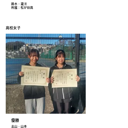
鈴木・瀧澤
所属：松が谷高
高校女子
優勝
北山・山本