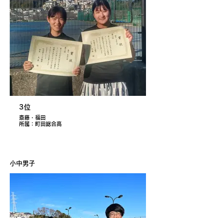
3位
斎藤・福田
所属：町田総合高
小中男子