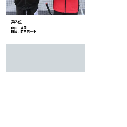
第3位
藤田・爲國
所属：町田第一中