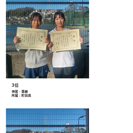
3位
神尾・齋藤
所属：町田高