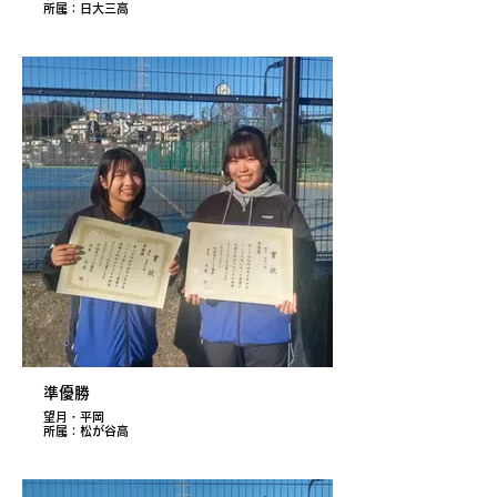
所属：日大三高
準優勝
望月・平岡
所属：松が谷高