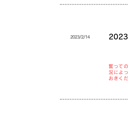
20
2023/2/14
奮って
況によ
おきく