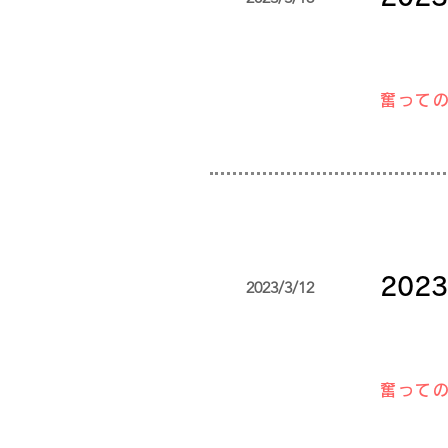
奮って
20
2023/3/12
奮って