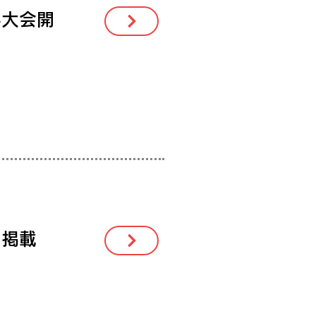
手大会開
を掲載