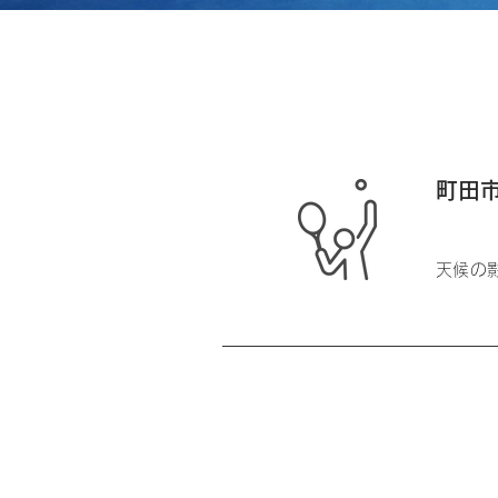
​町田
天候の