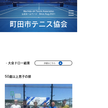
​Machida-shi Tennis Association
​公式ホームページ Since Aug,2021
町田市テニス協会
2026年度 ベテラン大会結果
・大会ドロー結果
詳細はこちら
50歳以上男子の部