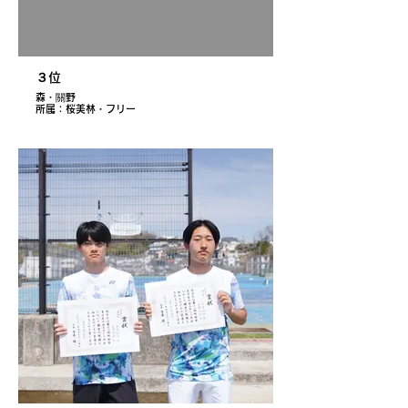
３位
森・關野
所属：桜美林・フリー