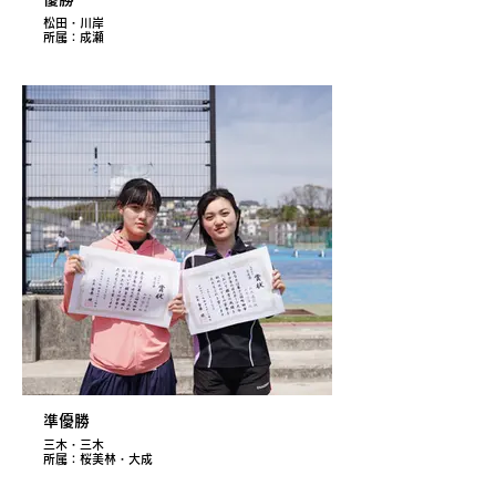
松田・川岸
所属：成瀬
準優勝
三木・三木
所属：桜美林・大成