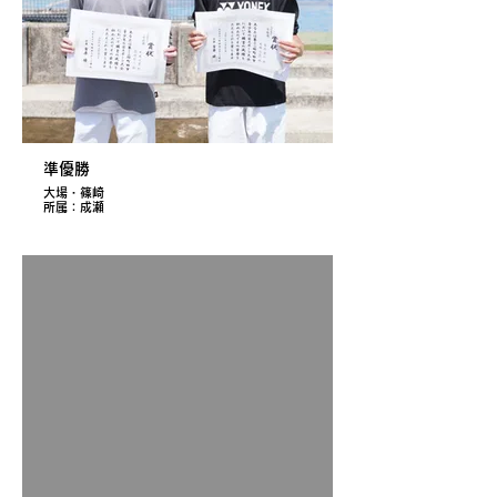
準優勝
大場・篠崎
所属：成瀬