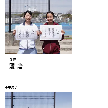
３位
齊藤・神尾
所属：町田
小中男子