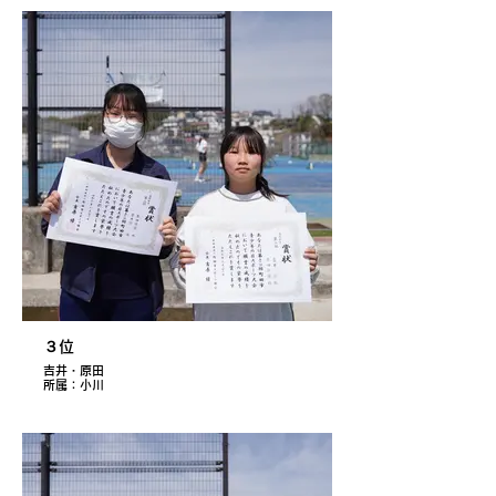
３位
吉井・原田
所属：小川