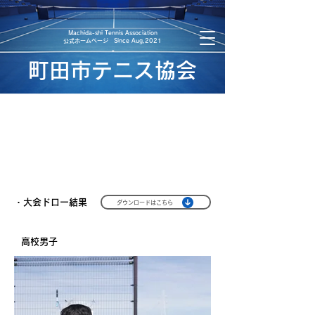
​Machida-shi Tennis Association
​公式ホームページ Since Aug,2021
町田市テニス協会
2024年度 青少年の日スポーツ
大会テニス競技結果
・大会ドロー結果
ダウンロードはこちら
​高校男子