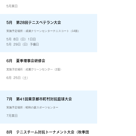
5月某日
5月 第28回テニスベテラン大会
​実施予定場所：成瀬クリーンセンターテニスコート（14面）
5月 8日（日）1日目
5月 29日（日）予備日​
6月 夏季理事会研修会
実施予定場所：成瀬クリーンセンター（2面）
6月 25日（土）
7月 第41回東京都市町村対抗庭球大会
​実施予定場所：昭和の森スポーツセンター
7月某日
8月 テニスチーム対抗トーナメント大会（秋季団