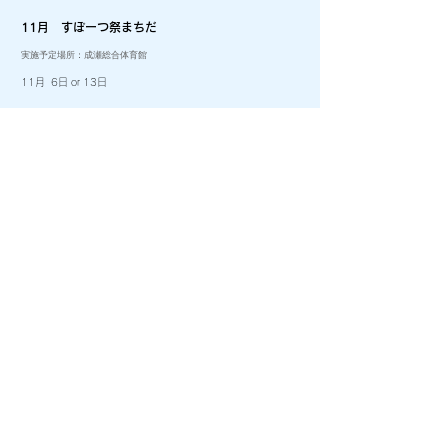
11月 すぽーつ祭まちだ
​実施予定場所：成瀬総合体育館
11月 6日 or 13日
11月 第12回ミックス団体戦テニス大会
実施予定場所：成瀬クリーンセンター（14面）
11月 6日（日）1日目
11月 13日（日）2日目
​11月 20日（日）予備日
11月 冬季理事研修会
​実施予定場所：成瀬クリーンセンター（2面）
11月 26日（土）
12月 第33回テニス少年少女大会
実施予定場所：成瀬クリーンセンター（14面）