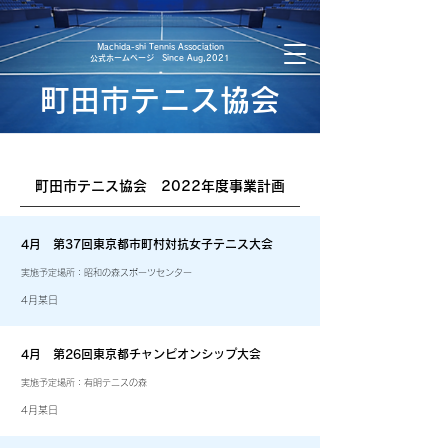
​Machida-shi Tennis Association
​公式ホームページ Since Aug,2021
町田市テニス協会
町田市テニス協会 2022年度事業計画
​4月 第37回東京都市町村対抗女子テニス大会
実施予定場所：昭和の森スポーツセンター
4月某日
4月 第26回東京都チャンピオンシップ大会
実施予定場所：有明テニスの森
4月某日